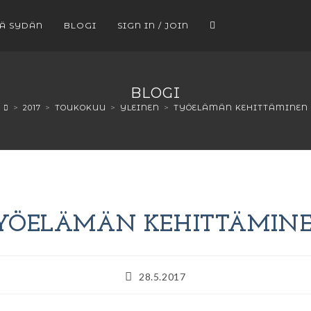
EÄ SYDÄN
BLOGI
SIGN IN / JOIN
BLOGI
>
2017
>
TOUKOKUU
>
YLEINEN
>
TYÖELÄMÄN KEHITTÄMINEN
YÖELÄMÄN KEHITTÄMIN
28.5.2017