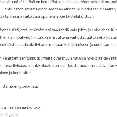
ossa yhtenä tärkeänä on henkilöstö ja sen osaaminen sekä sitoutum
Henkilöstön sitoutuminen saadaan aikaan, kun edetään alhaalta y
htä tärkeää on aito vuoropuhelu ja keskustelukulttuuri.
äyttää siltä, että kehittämistä saa tehdä vain johto ja esimiehet. K
ti julkisiin palveluihin tuloksellisuutta ja vaikuttavuutta sekä kus
ä henkilöstö saada aktiivisesti mukaan kehittämiseen ja uudistamisee
 kehittämisen tunnuspiirteitä ovat muun muassa mielipiteiden ku
 innovatiivisuus, ennakkoluulottomuus, luottamus, ammattitaidon 
inen ja kunnioitus.
hittämään työelämää,
usmies, sairaanhoitaja
uksen jäsen