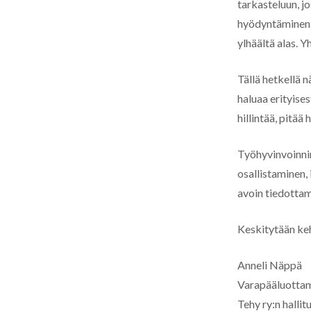
tarkasteluun, j
hyödyntäminen. 
ylhäältä alas. Y
Tällä hetkellä n
haluaa erityises
hillintää, pitä
Työhyvinvoinnin
osallistaminen,
avoin tiedottam
Keskitytään ke
Anneli Näppä
Varapääluottam
Tehy ry:n hallit