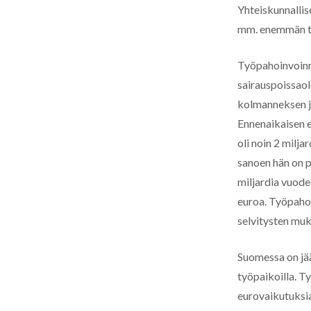
Yhteiskunnallis
mm. enemmän ty
Työpahoinvoinn
sairauspoissaol
kolmanneksen jo
Ennenaikaisen e
oli noin 2 milja
sanoen hän on p
miljardia vuode
euroa. Työpahoi
selvitysten muk
Suomessa on jää
työpaikoilla. T
eurovaikutuksia