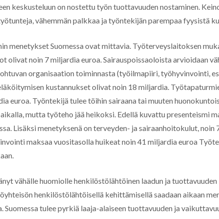
een keskusteluun on nostettu työn tuottavuuden nostaminen. Keino
ötunteja, vähemmän palkkaa ja työntekijän parempaa fyysistä ku
in menetykset Suomessa ovat mittavia. Työterveyslaitoksen muk
ot olivat noin 7 miljardia euroa. Sairauspoissaoloista arvioidaan v
htuvan organisaation toiminnasta (työilmapiiri, työhyvinvointi, es
läköitymisen kustannukset olivat noin 18 miljardia. Työtapaturmi
rdia euroa. Työntekijä tulee töihin sairaana tai muuten huonokuntoi
aikalla, mutta työteho jää heikoksi. Edellä kuvattu presenteismi m
ssa. Lisäksi menetyksenä on terveyden- ja sairaanhoitokulut, noin 7
nvointi maksaa vuositasolla huikeat noin 41 miljardia euroa Työt
aan.
nyt vähälle huomiolle henkilöstölähtöinen laadun ja tuottavuuden
yöyhteisön henkilöstölähtöisellä kehittämisellä saadaan aikaan mer
. Suomessa tulee pyrkiä laaja-alaiseen tuottavuuden ja vaikuttav