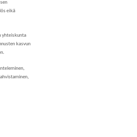
isen
lös eikä
un yhteiskunta
tannusten kasvun
n.
unteleminen,
vahvistaminen,