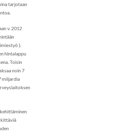
ina tarjotaan
ntoa.
aan v. 2012
ähintään
imiestyö ).
en hintalappu
sena. Toisin
aksaa noin 7
 miljardia
erveyslaitoksen
 kehittäminen
kittäviä
uuden