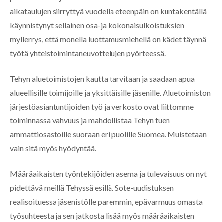
aikataulujen siirryttyä vuodella eteenpäin on kuntakentällä
käynnistynyt sellainen osa-ja kokonaisulkoistuksien
myllerrys, että monella luottamusmiehellä on kädet täynnä
työtä yhteistoimintaneuvottelujen pyörteessä.
Tehyn aluetoimistojen kautta tarvitaan ja saadaan apua
alueellisille toimijoille ja yksittäisille jäsenille. Aluetoimiston
järjestöasiantuntijoiden työ ja verkosto ovat liittomme
toiminnassa vahvuus ja mahdollistaa Tehyn tuen
ammattiosastoille suoraan eri puolille Suomea. Muistetaan
vain sitä myös hyödyntää.
Määräaikaisten työntekijöiden asema ja tulevaisuus on nyt
pidettävä meillä Tehyssä esillä. Sote-uudistuksen
realisoituessa jäsenistölle paremmin, epävarmuus omasta
työsuhteesta ja sen jatkosta lisää myös määräaikaisten