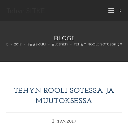
Tehyn SITKE
BLOGI
>
2017
>
SYYSKUU
>
YLEINEN
>
TEHYN ROOLI SOTESSA JA 
TEHYN ROOLI SOTESSA JA
MUUTOKSESSA
19.9.2017