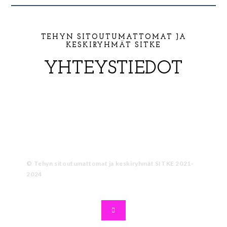
TEHYN SITOUTUMATTOMAT JA
KESKIRYHMÄT SITKE
YHTEYSTIEDOT
TEHYSITKE@GMAIL.COM
© Tehyn sitoutumattomat ja keskiryhmät SITKE 2021-
2024