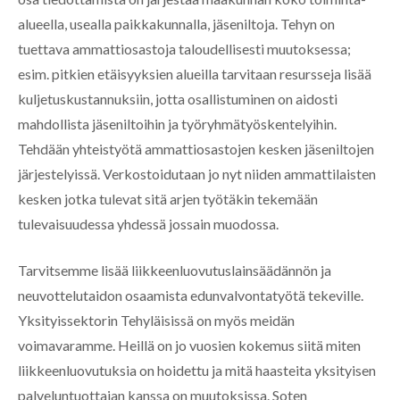
alueella, usealla paikkakunnalla, jäseniltoja. Tehyn on
tuettava ammattiosastoja taloudellisesti muutoksessa;
esim. pitkien etäisyyksien alueilla tarvitaan resursseja lisää
kuljetuskustannuksiin, jotta osallistuminen on aidosti
mahdollista jäseniltoihin ja työryhmätyöskentelyihin.
Tehdään yhteistyötä ammattiosastojen kesken jäseniltojen
järjestelyissä. Verkostoidutaan jo nyt niiden ammattilaisten
kesken jotka tulevat sitä arjen työtäkin tekemään
tulevaisuudessa yhdessä jossain muodossa.
Tarvitsemme lisää liikkeenluovutuslainsäädännön ja
neuvottelutaidon osaamista edunvalvontatyötä tekeville.
Yksityissektorin Tehyläisissä on myös meidän
voimavaramme. Heillä on jo vuosien kokemus siitä miten
liikkeenluovutuksia on hoidettu ja mitä haasteita yksityisen
palveluntuottajan kanssa on muutoksissa. Soten