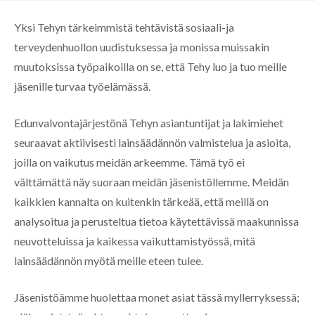
Yksi Tehyn tärkeimmistä tehtävistä sosiaali-ja
terveydenhuollon uudistuksessa ja monissa muissakin
muutoksissa työpaikoilla on se, että Tehy luo ja tuo meille
jäsenille turvaa työelämässä.
Edunvalvontajärjestönä Tehyn asiantuntijat ja lakimiehet
seuraavat aktiivisesti lainsäädännön valmistelua ja asioita,
joilla on vaikutus meidän arkeemme. Tämä työ ei
välttämättä näy suoraan meidän jäsenistöllemme. Meidän
kaikkien kannalta on kuitenkin tärkeää, että meillä on
analysoitua ja perusteltua tietoa käytettävissä maakunnissa
neuvotteluissa ja kaikessa vaikuttamistyössä, mitä
lainsäädännön myötä meille eteen tulee.
Jäsenistöämme huolettaa monet asiat tässä myllerryksessä;