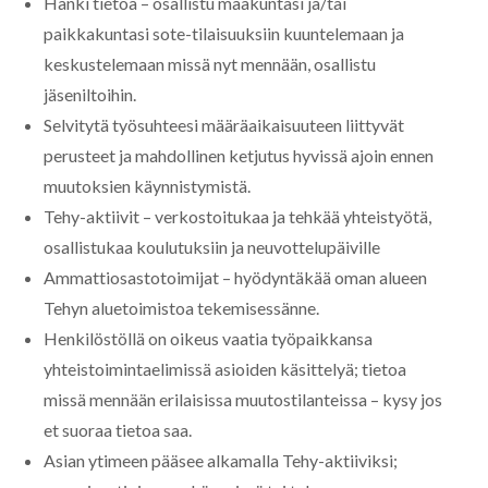
Hanki tietoa – osallistu maakuntasi ja/tai
paikkakuntasi sote-tilaisuuksiin kuuntelemaan ja
keskustelemaan missä nyt mennään, osallistu
jäseniltoihin.
Selvitytä työsuhteesi määräaikaisuuteen liittyvät
perusteet ja mahdollinen ketjutus hyvissä ajoin ennen
muutoksien käynnistymistä.
Tehy-aktiivit – verkostoitukaa ja tehkää yhteistyötä,
osallistukaa koulutuksiin ja neuvottelupäiville
Ammattiosastotoimijat – hyödyntäkää oman alueen
Tehyn aluetoimistoa tekemisessänne.
Henkilöstöllä on oikeus vaatia työpaikkansa
yhteistoimintaelimissä asioiden käsittelyä; tietoa
missä mennään erilaisissa muutostilanteissa – kysy jos
et suoraa tietoa saa.
Asian ytimeen pääsee alkamalla Tehy-aktiiviksi;