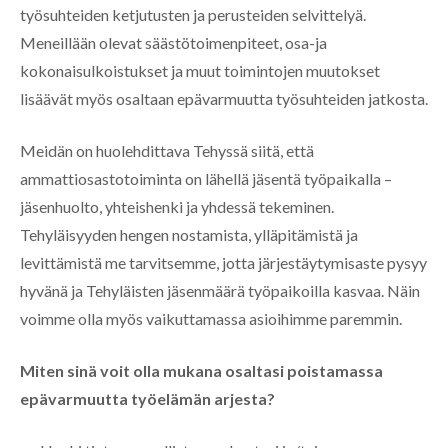
työsuhteiden ketjutusten ja perusteiden selvittelyä.
Meneillään olevat säästötoimenpiteet, osa-ja
kokonaisulkoistukset ja muut toimintojen muutokset
lisäävät myös osaltaan epävarmuutta työsuhteiden jatkosta.
Meidän on huolehdittava Tehyssä siitä, että
ammattiosastotoiminta on lähellä jäsentä työpaikalla –
jäsenhuolto, yhteishenki ja yhdessä tekeminen.
Tehyläisyyden hengen nostamista, ylläpitämistä ja
levittämistä me tarvitsemme, jotta järjestäytymisaste pysyy
hyvänä ja Tehyläisten jäsenmäärä työpaikoilla kasvaa. Näin
voimme olla myös vaikuttamassa asioihimme paremmin.
Miten sinä voit olla mukana osaltasi poistamassa
epävarmuutta työelämän arjesta?