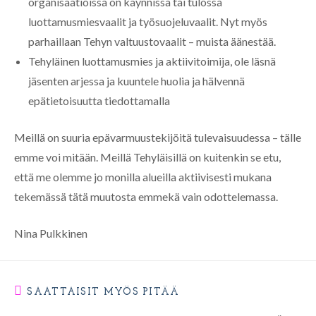
organisaatioissa on käynnissä tai tulossa
luottamusmiesvaalit ja työsuojeluvaalit. Nyt myös
parhaillaan Tehyn valtuustovaalit – muista äänestää.
Tehyläinen luottamusmies ja aktiivitoimija, ole läsnä
jäsenten arjessa ja kuuntele huolia ja hälvennä
epätietoisuutta tiedottamalla
Meillä on suuria epävarmuustekijöitä tulevaisuudessa – tälle
emme voi mitään. Meillä Tehyläisillä on kuitenkin se etu,
että me olemme jo monilla alueilla aktiivisesti mukana
tekemässä tätä muutosta emmekä vain odottelemassa.
Nina Pulkkinen
SAATTAISIT MYÖS PITÄÄ