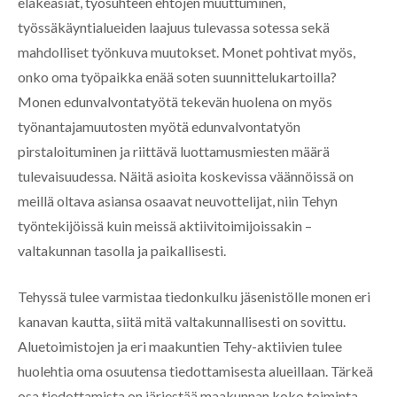
eläkeasiat, työsuhteen ehtojen muuttuminen,
työssäkäyntialueiden laajuus tulevassa sotessa sekä
mahdolliset työnkuva muutokset. Monet pohtivat myös,
onko oma työpaikka enää soten suunnittelukartoilla?
Monen edunvalvontatyötä tekevän huolena on myös
työnantajamuutosten myötä edunvalvontatyön
pirstaloituminen ja riittävä luottamusmiesten määrä
tulevaisuudessa. Näitä asioita koskevissa väännöissä on
meillä oltava asiansa osaavat neuvottelijat, niin Tehyn
työntekijöissä kuin meissä aktiivitoimijoissakin –
valtakunnan tasolla ja paikallisesti.
Tehyssä tulee varmistaa tiedonkulku jäsenistölle monen eri
kanavan kautta, siitä mitä valtakunnallisesti on sovittu.
Aluetoimistojen ja eri maakuntien Tehy-aktiivien tulee
huolehtia oma osuutensa tiedottamisesta alueillaan. Tärkeä
osa tiedottamista on järjestää maakunnan koko toiminta-