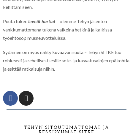
kehittämiseen.
Puuta tukee
leveät hartiat
– olemme Tehyn jäsenten
vankkumattomana tukena vaikeina hetkinä ja kaikissa
työehtosopimusneuvotteluissa.
Sydämen on myös nähty kuvaavan suuta – Tehyn SITKE tuo
rohkeasti ja rehellisesti esille sote- ja kasvatusalojen epäkohtia
ja esittää ratkaisuja niihin.
TEHYN SITOUTUMATTOMAT JA
KESKIRYHMÄT SITKE