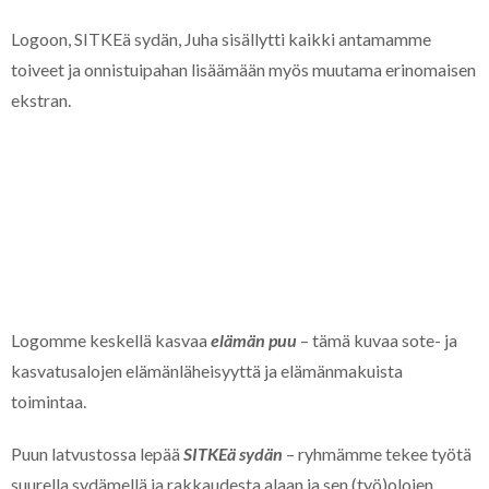
Logoon, SITKEä sydän, Juha sisällytti kaikki antamamme
toiveet ja onnistuipahan lisäämään myös muutama erinomaisen
ekstran.
Logomme keskellä kasvaa
elämän puu
– tämä kuvaa sote- ja
kasvatusalojen elämänläheisyyttä ja elämänmakuista
toimintaa.
Puun latvustossa lepää
SITKEä sydän
– ryhmämme tekee työtä
suurella sydämellä ja rakkaudesta alaan ja sen (työ)olojen