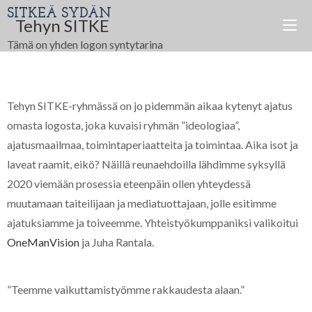
SITKEÄ SYDÄN
Tehyn SITKE
Tämä on yhden logon syntytarina
Tehyn SITKE-ryhmässä on jo pidemmän aikaa kytenyt ajatus
omasta logosta, joka kuvaisi ryhmän ”ideologiaa”,
ajatusmaailmaa, toimintaperiaatteita ja toimintaa. Aika isot ja
laveat raamit, eikö? Näillä reunaehdoilla lähdimme syksyllä
2020 viemään prosessia eteenpäin ollen yhteydessä
muutamaan taiteilijaan ja mediatuottajaan, jolle esitimme
ajatuksiamme ja toiveemme. Yhteistyökumppaniksi valikoitui
OneManVision
ja Juha Rantala.
”Teemme vaikuttamistyömme rakkaudesta alaan.”