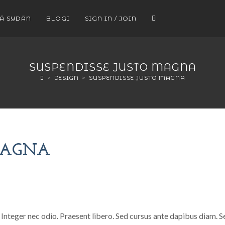
EÄ SYDÄN
BLOGI
SIGN IN / JOIN
SUSPENDISSE JUSTO MAGNA
>
DESIGN
>
SUSPENDISSE JUSTO MAGNA
MAGNA
 Integer nec odio. Praesent libero. Sed cursus ante dapibus diam. S