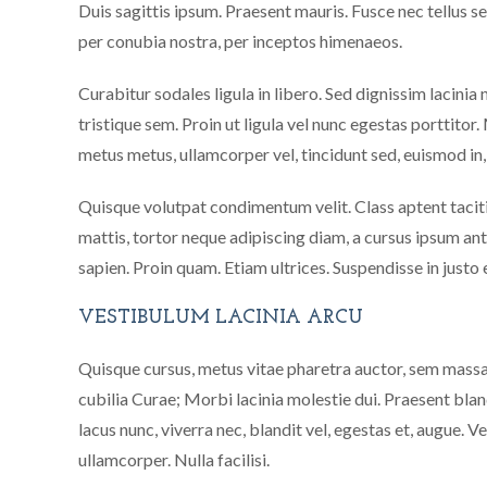
Duis sagittis ipsum. Praesent mauris. Fusce nec tellus s
per conubia nostra, per inceptos himenaeos.
Curabitur sodales ligula in libero. Sed dignissim lacini
tristique sem. Proin ut ligula vel nunc egestas porttitor. 
metus metus, ullamcorper vel, tincidunt sed, euismod in,
Quisque volutpat condimentum velit. Class aptent taciti
mattis, tortor neque adipiscing diam, a cursus ipsum ante
sapien. Proin quam. Etiam ultrices. Suspendisse in justo
VESTIBULUM LACINIA ARCU
Quisque cursus, metus vitae pharetra auctor, sem massa
cubilia Curae; Morbi lacinia molestie dui. Praesent bla
lacus nunc, viverra nec, blandit vel, egestas et, augue. 
ullamcorper. Nulla facilisi.