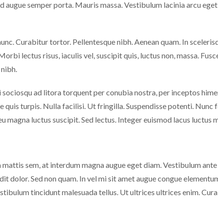
ed augue semper porta. Mauris massa. Vestibulum lacinia arcu eget n
a nunc. Curabitur tortor. Pellentesque nibh. Aenean quam. In sceleri
Morbi lectus risus, iaculis vel, suscipit quis, luctus non, massa. Fusc
 nibh.
 sociosqu ad litora torquent per conubia nostra, per inceptos hime
 quis turpis. Nulla facilisi. Ut fringilla. Suspendisse potenti. Nun
 eu magna luctus suscipit. Sed lectus. Integer euismod lacus luctus 
 mattis sem, at interdum magna augue eget diam. Vestibulum ante ip
ndit dolor. Sed non quam. In vel mi sit amet augue congue elementum
Vestibulum tincidunt malesuada tellus. Ut ultrices ultrices enim. Cura