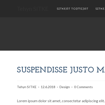
Tehyn SITKE
SITKEÄT TOIMIJAT
SITK
SUSPENDISSE JUSTO 
Tehyn SITKE
12.6.2018
Design
0 Comments
Lorem ipsum dolor sit amet, consectetur adipiscing elit.