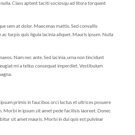
ulla. Class aptent taciti sociosqu ad litora torquent
sque sem at dolor. Maecenas mattis. Sed convallis
e ac turpis quis ligula lacinia aliquet. Mauris ipsum. Nulla
naeos. Nam nec ante. Sed lacinia, urna non tincidunt
c feugiat mi a tellus consequat imperdiet. Vestibulum
magna.
sum primis in faucibus orci luctus et ultrices posuere
. Morbi in ipsum sit amet pede facilisis laoreet. Donec
bitur sit amet mauris. Morbi in dui quis est pulvinar