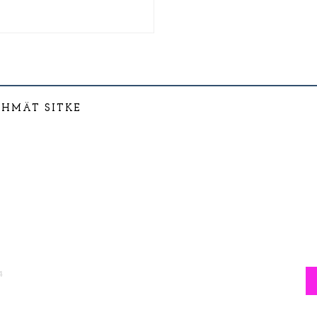
YHMÄT SITKE
4