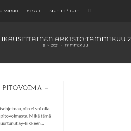
EÄ SYDÄN
BLOGI
SIGN IN / JOIN
UKAUSITTAINEN ARKISTO:TAMMIKUU 2
>
2021
>
TAMMIKUU
 PITOVOIMA —
sohjelmaa, niin ei voi olla
 pitovoimasta. Mikä tämä
 juurtunut ay-liikkeen…