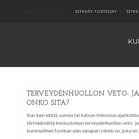
Tehyn SITKE
SITKEÄT TOIMIJAT
SITK
KU
TERVEYDENHUOLLON VETO- JA
ONKO SITÄ?
Kun luen lehtiä, somea tai katson television ajankohtai
törmäämättä keskusteluun terveydenhuollon veto- ja
kummallinen fysiikan alan sanapari oikein on, joka on