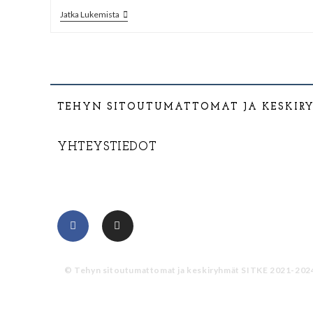
Jatka Lukemista
TEHYN SITOUTUMATTOMAT JA KESKIR
YHTEYSTIEDOT
TEHYSITKE@GMAIL.COM
© Tehyn sitoutumattomat ja keskiryhmät SITKE 2021-202