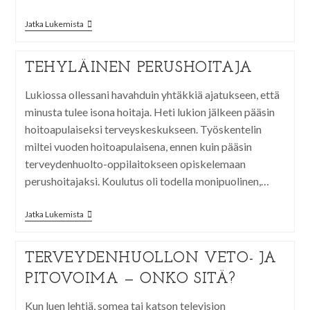
Jatka Lukemista
TEHYLÄINEN PERUSHOITAJA
Lukiossa ollessani havahduin yhtäkkiä ajatukseen, että
minusta tulee isona hoitaja. Heti lukion jälkeen pääsin
hoitoapulaiseksi terveyskeskukseen. Työskentelin
miltei vuoden hoitoapulaisena, ennen kuin pääsin
terveydenhuolto-oppilaitokseen opiskelemaan
perushoitajaksi. Koulutus oli todella monipuolinen,…
Jatka Lukemista
TERVEYDENHUOLLON VETO- JA
PITOVOIMA — ONKO SITÄ?
Kun luen lehtiä, somea tai katson television