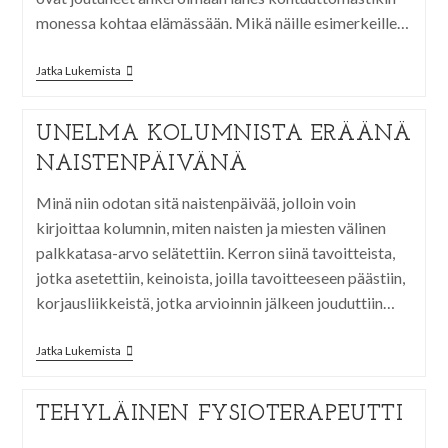
monessa kohtaa elämässään. Mikä näille esimerkeille…
Jatka Lukemista
UNELMA KOLUMNISTA ERÄÄNÄ
NAISTENPÄIVÄNÄ
Minä niin odotan sitä naistenpäivää, jolloin voin
kirjoittaa kolumnin, miten naisten ja miesten välinen
palkkatasa-arvo selätettiin. Kerron siinä tavoitteista,
jotka asetettiin, keinoista, joilla tavoitteeseen päästiin,
korjausliikkeistä, jotka arvioinnin jälkeen jouduttiin…
Jatka Lukemista
TEHYLÄINEN FYSIOTERAPEUTTI