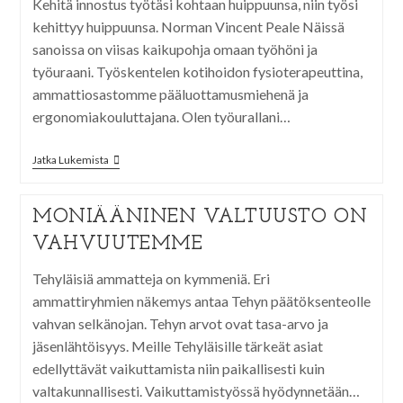
Kehitä innostus työtäsi kohtaan huippuunsa, niin työsi
kehittyy huippuunsa. Norman Vincent Peale Näissä
sanoissa on viisas kaikupohja omaan työhöni ja
työuraani. Työskentelen kotihoidon fysioterapeuttina,
ammattiosastomme pääluottamusmiehenä ja
ergonomiakouluttajana. Olen työurallani…
Jatka Lukemista
MONIÄÄNINEN VALTUUSTO ON
VAHVUUTEMME
Tehyläisiä ammatteja on kymmeniä. Eri
ammattiryhmien näkemys antaa Tehyn päätöksenteolle
vahvan selkänojan. Tehyn arvot ovat tasa-arvo ja
jäsenlähtöisyys. Meille Tehyläisille tärkeät asiat
edellyttävät vaikuttamista niin paikallisesti kuin
valtakunnallisesti. Vaikuttamistyössä hyödynnetään…