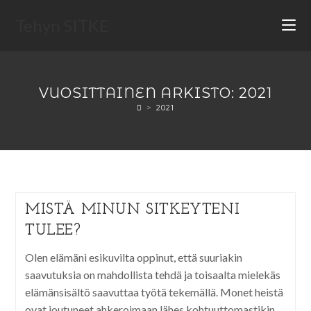
Tehyn SITKE
VUOSITTAINEN ARKISTO: 2021
>
2021
MISTÄ MINUN SITKEYTENI
TULEE?
Olen elämäni esikuvilta oppinut, että suuriakin
saavutuksia on mahdollista tehdä ja toisaalta mielekäs
elämänsisältö saavuttaa työtä tekemällä. Monet heistä
ovat joutuneet ahkeroimaan lähes kohtuuttomastikin