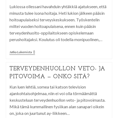
Lukiossa ollessani havahduin yhtäkkiä ajatukseen, että
minusta tulee isona hoitaja. Heti lukion jälkeen pääsin
hoitoapulaiseksi terveyskeskukseen. Työskentelin
miltei vuoden hoitoapulaisena, ennen kuin pääsin
terveydenhuolto-oppilaitokseen opiskelemaan
perushoitajaksi. Koulutus oli todella monipuolinen,…
Jatka Lukemista
TERVEYDENHUOLLON VETO- JA
PITOVOIMA — ONKO SITÄ?
Kun luen lehtiä, somea tai katson television
ajankohtaisohjelmaa, niin ei voi olla törmäämättä
keskusteluun terveydenhuollon veto- ja pitovoimasta.
Mikä tämä kummallinen fysiikan alan sanapari oikein
on, joka on juurtunut ay-liikkeen…