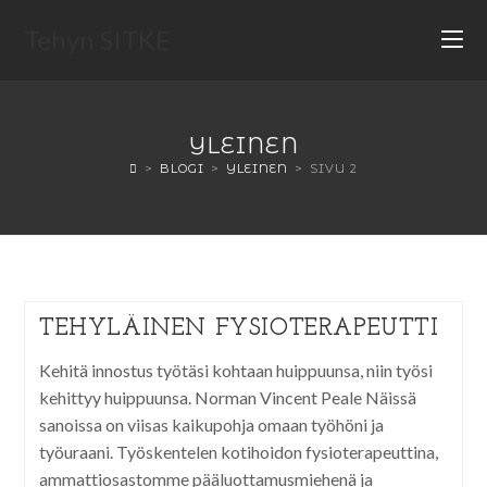
Tehyn SITKE
YLEINEN
>
BLOGI
>
YLEINEN
>
SIVU 2
TEHYLÄINEN FYSIOTERAPEUTTI
Kehitä innostus työtäsi kohtaan huippuunsa, niin työsi
kehittyy huippuunsa. Norman Vincent Peale Näissä
sanoissa on viisas kaikupohja omaan työhöni ja
työuraani. Työskentelen kotihoidon fysioterapeuttina,
ammattiosastomme pääluottamusmiehenä ja