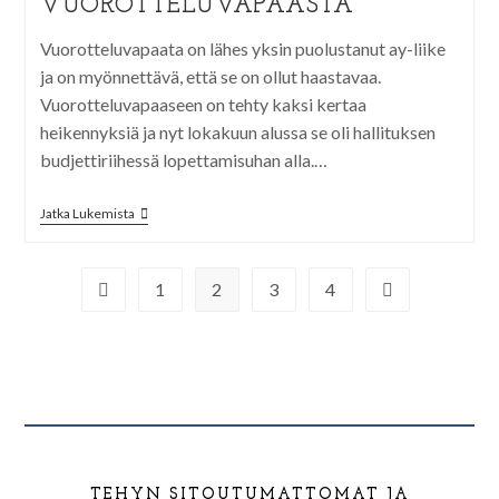
VUOROTTELUVAPAASTA
Vuorotteluvapaata on lähes yksin puolustanut ay-liike
ja on myönnettävä, että se on ollut haastavaa.
Vuorotteluvapaaseen on tehty kaksi kertaa
heikennyksiä ja nyt lokakuun alussa se oli hallituksen
budjettiriihessä lopettamisuhan alla.…
Jatka Lukemista
1
2
3
4
TEHYN SITOUTUMATTOMAT JA