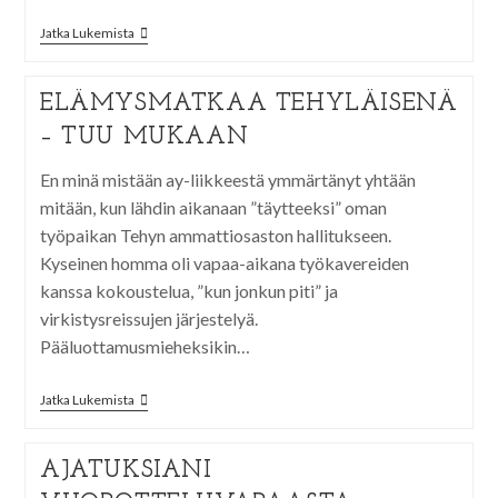
Jatka Lukemista
ELÄMYSMATKAA TEHYLÄISENÄ
– TUU MUKAAN
En minä mistään ay-liikkeestä ymmärtänyt yhtään
mitään, kun lähdin aikanaan ”täytteeksi” oman
työpaikan Tehyn ammattiosaston hallitukseen.
Kyseinen homma oli vapaa-aikana työkavereiden
kanssa kokoustelua, ”kun jonkun piti” ja
virkistysreissujen järjestelyä.
Pääluottamusmieheksikin…
Jatka Lukemista
AJATUKSIANI