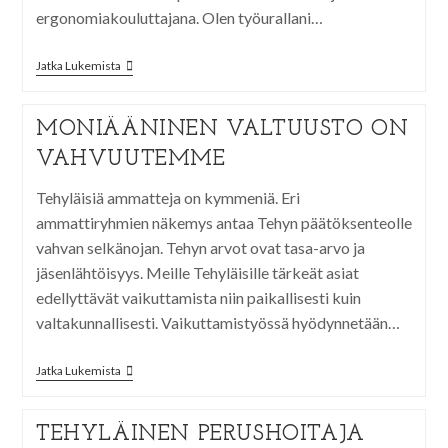
ergonomiakouluttajana. Olen työurallani…
Jatka Lukemista
MONIÄÄNINEN VALTUUSTO ON
VAHVUUTEMME
Tehyläisiä ammatteja on kymmeniä. Eri
ammattiryhmien näkemys antaa Tehyn päätöksenteolle
vahvan selkänojan. Tehyn arvot ovat tasa-arvo ja
jäsenlähtöisyys. Meille Tehyläisille tärkeät asiat
edellyttävät vaikuttamista niin paikallisesti kuin
valtakunnallisesti. Vaikuttamistyössä hyödynnetään…
Jatka Lukemista
TEHYLÄINEN PERUSHOITAJA